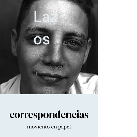
Laz
os
Temporada
1
correspondencias
moviento en papel