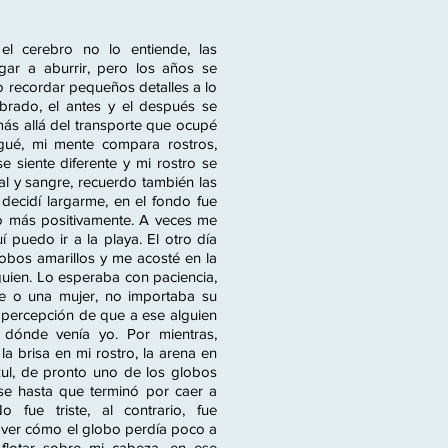
l cerebro no lo entiende, las
ar a aburrir, pero los años se
o recordar pequeños detalles a lo
rado, el antes y el después se
ás allá del transporte que ocupé
legué, mi mente compara rostros,
se siente diferente y mi rostro se
ial y sangre, recuerdo también las
decidí largarme, en el fondo fue
do más positivamente. A veces me
í puedo ir a la playa. El otro día
obos amarillos y me acosté en la
guien. Lo esperaba con paciencia,
e o una mujer, no importaba su
a percepción de que a ese alguien
 dónde venía yo. Por mientras,
a brisa en mi rostro, la arena en
azul, de pronto uno de los globos
se hasta que terminó por caer a
 fue triste, al contrario, fue
 ver cómo el globo perdía poco a
flotar sobre mi cabeza, en ese