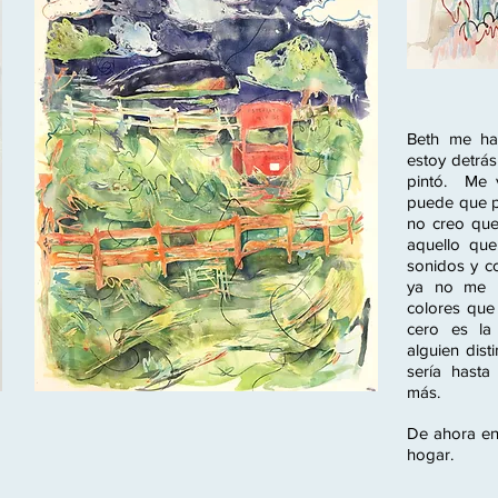
Beth me ha
estoy detrás
pintó. Me 
puede que p
no creo que 
aquello que
sonidos y co
ya no me 
colores que
cero es la
alguien dis
sería hasta
más.
De ahora en
hogar.