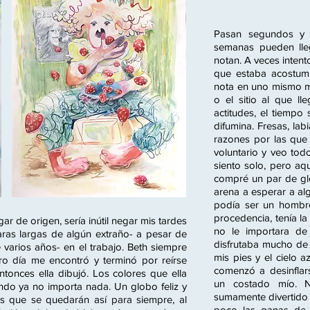
Pasan segundos y e
semanas pueden lleg
notan. A veces intent
que estaba acostumb
nota en uno mismo m
o el sitio al que l
actitudes, el tiempo 
difumina. Fresas, lab
razones por las que 
voluntario y veo to
siento solo, pero aqu
compré un par de gl
arena a esperar a al
podía ser un hombr
procedencia, tenía l
r de origen, sería inútil negar mis tardes
no le importara de
aras largas de algún extraño- a pesar de
disfrutaba mucho de l
 varios años- en el trabajo. Beth siempre
mis pies y el cielo 
tro día me encontró y terminó por reírse
comenzó a desinflar
tonces ella dibujó. Los colores que ella
un costado mío. No
do ya no importa nada. Un globo feliz y
sumamente divertido
os que se quedarán así para siempre, al
poco las ganas de 