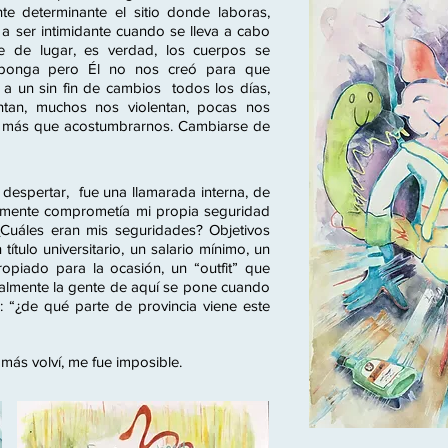
 determinante el sitio donde laboras,
r a ser intimidante cuando se lleva a cabo
e de lugar, es verdad, los cuerpos se
sponga pero Él no nos creó para que
 un sin fin de cambios todos los días,
ntan, muchos nos violentan, pocas nos
tra más que acostumbrarnos. Cambiarse de
 despertar, fue una llamarada interna, de
mente comprometía mi propia seguridad
Cuáles eran mis seguridades? Objetivos
ítulo universitario, un salario mínimo, un
opiado para la ocasión, un “outfit” que
almente la gente de aquí se pone cuando
n: “¿de qué parte de provincia viene este
más volví, me fue imposible.