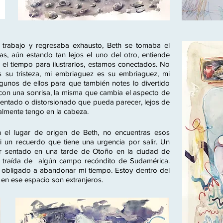
 trabajo y regresaba exhausto, Beth se tomaba el
as, aún estando tan lejos el uno del otro, entiende
el tiempo para ilustrarlos, estamos conectados. No
s su tristeza, mi embriaguez es su embriaguez, mi
lgunos de ellos para que también notes lo divertido
r con una sonrisa, la misma que cambia el aspecto de
gmentado o distorsionado que pueda parecer, lejos de
ualmente tengo en la cabeza.
n el lugar de origen de Beth, no encuentras esos
i un recuerdo que tiene una urgencia por salir. Un
ar sentado en una tarde de Otoño en la ciudad de
ce traída de algún campo recóndito de Sudamérica.
obligado a abandonar mi tiempo. Estoy dentro del
 en ese espacio son extranjeros.