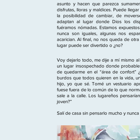
asunto y hacen que parezca sumamente
disfrutas, lloras y maldices. Puede llega
la posibilidad de cambiar, de movers
adaptan al lugar donde Dios los di
fuéramos nómadas. Estamos expuestos a
nunca son iguales, algunas nos espa
acarician. Al final, no nos queda de o
lugar puede ser divertido o ¿no?
Voy dejarlo todo, me dije a mí mismo al
un lugar insospechado donde probable
de quedarme en el “área de confort” ¿
burdos que todos quieren en la vida, un t
hijo, yo que sé. Tomé un vestuario apr
fuese fuera de lo común de lo que norm
sale a la calle. Los lugareños pensaría
joven?”
Salí de casa sin pensarlo mucho y nunca 