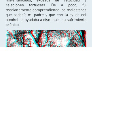
malentendidos, excesos de velocidad y
relaciones tortuosas. De a poco, fui
medianamente comprendiendo los malestares
que padecía mi padre y que con la ayuda del
alcohol, le ayudaba a disminuir su sufrimiento
crónico.
Es bien sabido que el alcohol es una sustancia
altamente adictiva y que es vendida de manera
legal. Se han hecho múltiples campañas de
prevención para que los jóvenes no la ingieran.
Han fracasado. No solo han fracasado en el
tema del alcohol, algo similar ha sucedido con
el cannabis, con el consumo del refresco,
cigarro, etc. Me atrevo a decir que uno de los
factores por las que no han funcionado se debe