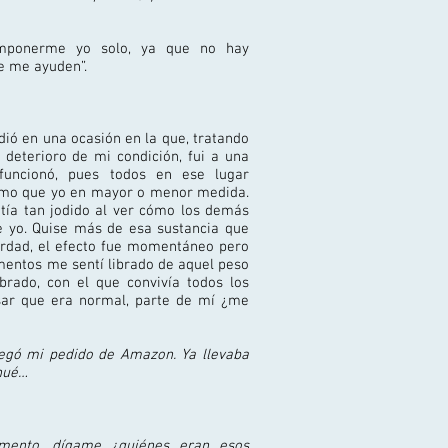
mponerme yo solo, ya que no hay
ue me ayuden”.
ió en una ocasión en la que, tratando
deterioro de mi condición, fui a una
funcionó, pues todos en ese lugar
smo que yo en mayor o menor medida.
ía tan jodido al ver cómo los demás
e yo. Quise más de esa sustancia que
erdad, el efecto fue momentáneo pero
entos me sentí librado de aquel peso
rado, con el que convivía todos los
sar que era normal, parte de mí ¿me
llegó mi pedido de Amazon. Ya llevaba
inué…
ento, dígame ¿quiénes eran esos