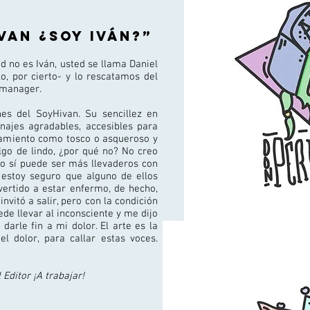
van ¿soy Iván?”
ed no es Iván, usted se llama Daniel
, por cierto- y lo rescatamos del
 manager.
nes del SoyHivan. Su sencillez en
najes agradables, accesibles para
tamiento como tosco o asqueroso y
lgo de lindo, ¿por qué no? No creo
o sí puede ser más llevaderos con
estoy seguro que alguno de ellos
ertido a estar enfermo, de hecho,
nvitó a salir, pero con la condición
de llevar al inconsciente y me dijo
darle fin a mi dolor. El arte es la
 dolor, para callar estas voces.
 Editor ¡A trabajar!