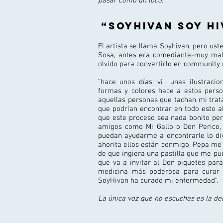
pasar como un loco.
“Soyhivan soy hi
El artista se llama Soyhivan, pero ust
Sosa, antes era comediante-muy malo
olvido para convertirlo en community
“hace unos días, vi unas ilustracio
formas y colores hace a estos perso
aquellas personas que tachan mi tra
que podrían encontrar en todo esto a
que este proceso sea nada bonito per
amigos como Mi Gallo o Don Perico, 
puedan ayudarme a encontrarle lo div
ahorita ellos están conmigo. Pepa me i
de que ingiera una pastilla que me pue
que va a invitar al Don piquetes para 
medicina más poderosa para curar el
SoyHivan ha curado mi enfermedad”.
La única voz que no escuchas es la del