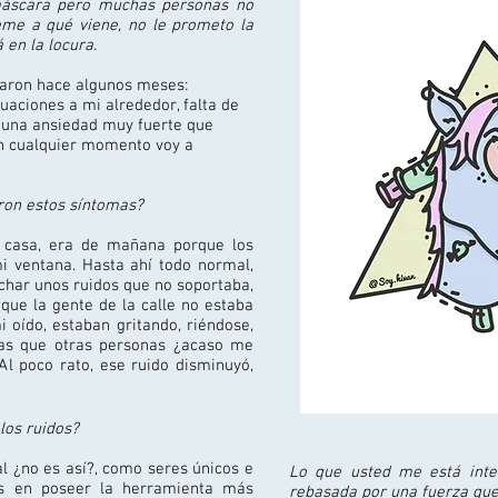
áscara pero muchas personas no
teme a qué viene,
no le prometo la
 en la locura.
aron hace algunos meses:
tuaciones a mi alrededor, falta de
o una ansiedad muy fuerte que
en cualquier momento voy a
on estos síntomas?
casa, era de mañana porque los
i ventana. Hasta ahí todo normal,
char unos ruidos que no soportaba,
 que la gente de la calle no estaba
 oído, estaban gritando, riéndose,
as que otras personas ¿acaso me
Al poco rato, ese ruido disminuyó,
los ruidos?
l ¿no es así?, como seres únicos e
Lo que usted me está inte
os en poseer la herramienta más
rebasada por una fuerza que