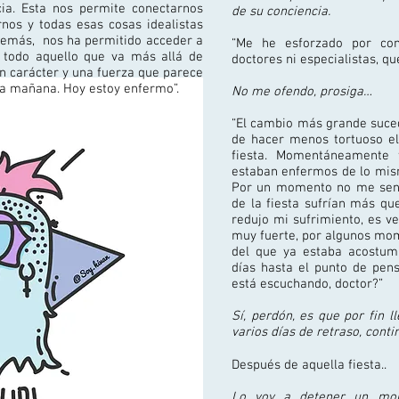
ncia. Esta nos permite conectarnos
de su conciencia.
nos y todas esas cosas idealistas
emás, nos ha permitido acceder a
“Me he esforzado por co
 todo aquello que va más allá de
doctores ni especialistas, q
un carácter y una fuerza que parece
sa mañana. Hoy estoy enfermo”.
No me ofendo, prosiga…
“El cambio más grande suced
de hacer menos tortuoso el 
fiesta. Momentáneamente 
estaban enfermos de lo mi
Por un momento no me sent
de la fiesta sufrían más qu
redujo mi sufrimiento, es v
muy fuerte, por algunos mom
del que ya estaba acostumb
días hasta el punto de pen
está escuchando, doctor?”
Sí, perdón, es que por fin 
varios días de retraso, cont
Después de aquella fiesta..
Lo voy a detener un mom