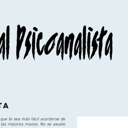
ta
 que le sea más fácil acordarse de
 las mejores manos. No se asuste