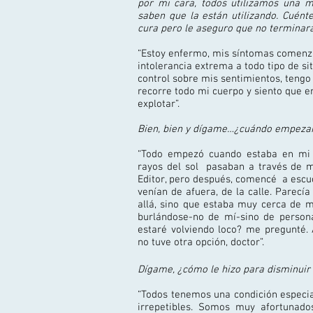
por mi cara, todos utilizamos una
m
saben que la están utilizando. Cuén
cura pero le aseguro que no terminará
“Estoy enfermo, mis síntomas comenz
intolerancia extrema a todo tipo de si
control sobre mis sentimientos, teng
recorre todo mi cuerpo y siento que 
explotar”.
Bien, bien y dígame…¿cuándo empezar
“Todo empezó cuando estaba en mi 
rayos del sol pasaban a través de m
Editor, pero después, comencé a escu
venían de afuera, de la calle. Parecía
allá, sino que estaba muy cerca de mi
burlándose-no de mí-sino de person
estaré volviendo loco? me pregunté. 
no tuve otra opción, doctor”.
Dígame, ¿cómo le hizo para disminuir 
“Todos tenemos una condición especia
irrepetibles. Somos muy afortunad