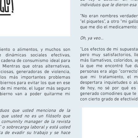
individuos que le dieron esa
“No eran nombres verdadero
“el piquetes”, a otro “mi gal
que me dio el medicamento: 
Oh, ya veo…
"Los efectos de mi supuesta
miento o alimentos, y muchos son
pero muy satisfactorios, 
dinámicas sociales efectivas,
más llamativos, coloridos, 
la cadena de consumismo ideal para
la que me encontré fue d
 Mientras que otras alternativas,
personas era algo “correcto
iosas, generadoras de violencia,
que mi tratamiento, el m
los más importantes problemas
despertara inquietudes o al
biernos para evitar los que en ese
de hoy, no sé por qué es 
de mi mente, el lugar más seguro
generado comodines que te 
obierno van a poder quitarme mi
con cierto grado de efectivid
viduos que usted menciona de la
 y que usted no es un filósofo que
 comunnity manager de la revista
” o sobrecarga laboral y está usted
ta de evadir su trabajo y se hace