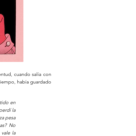
entud, cuando salía con
 tiempo, había guardado
tido en
perdí la
za pesa
ñas? No
vale la