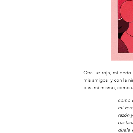
Otra luz roja, mi dedo
mis amigos y con la ni
para mí mismo, como u
como u
mi verd
razón 
bastan
duele 