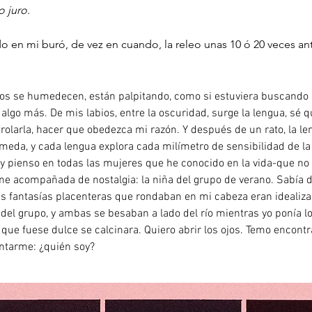
o juro.
o en mi buró, de vez en cuando, la releo unas 10 ó 20 veces an
bios se humedecen, están palpitando, como si estuviera buscando a
algo más. De mis labios, entre la oscuridad, surge la lengua, sé 
larla, hacer que obedezca mi razón. Y después de un rato, la le
eda, y cada lengua explora cada milímetro de sensibilidad de la 
 y pienso en todas las mujeres que he conocido en la vida-que n
e acompañada de nostalgia: la niña del grupo de verano. Sabía 
las fantasías placenteras que rondaban en mi cabeza eran idealiza
del grupo, y ambas se besaban a lado del río mientras yo ponía l
que fuese dulce se calcinara. Quiero abrir los ojos. Temo encontr
untarme: ¿quién soy?