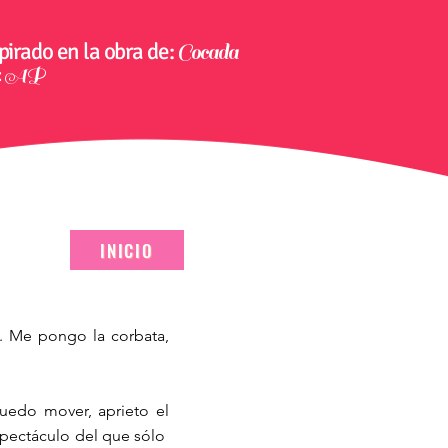
pirado en la obra de:
Cocada
:
AP
INICIO
. Me pongo la corbata,
puedo mover, aprieto el
espectáculo del que sólo