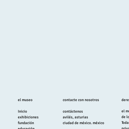
el museo
contacte con nosotros
dere
el m
Inicio
contáctenos
de l
exhibiciones
avilés, asturias
Toda
fundación
ciudad de méxico. méxico
priv
educación