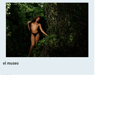
el museo
Inicio
exhibiciones
fundación
educación
contacte con nosotros
contáctenos
avilés, asturias
ciudad de méxico. méxico