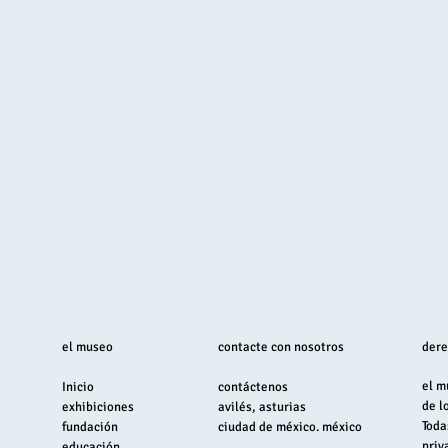
el museo
contacte con nosotros
dere
el m
Inicio
contáctenos
de l
exhibiciones
avilés, asturias
Toda
fundación
ciudad de méxico. méxico
priv
educación