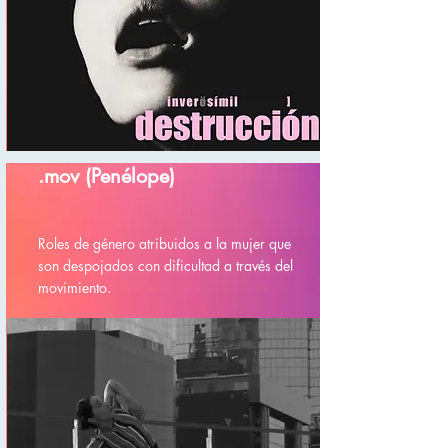
.mov (Penélope)
Roles de género atribuidos a la mujer que
son despojados con dificultad a través del
movimiento.