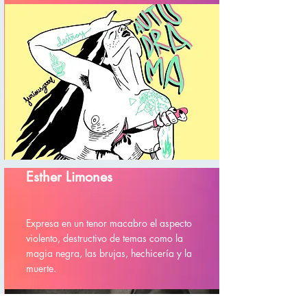
Esther Limones
Expresa en un tenor macabro el aspecto
violento, destructivo de temas como la
magia negra, las brujas, hechicería y la
muerte.