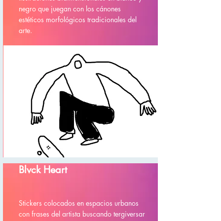
negro que juegan con los cánones
estéticos morfológicos tradicionales del
arte.
Blvck Heart
Stickers colocados en espacios urbanos
con frases del artista buscando tergiversar