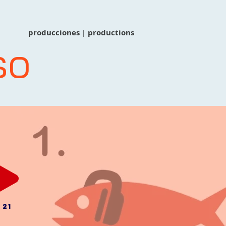
producciones | productions
so
 21