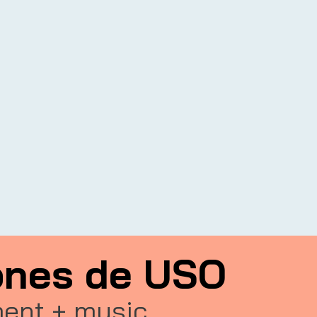
ones de USO
ent + music