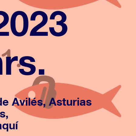
2023
rs.
e Avilés, Asturias
s,
aquí