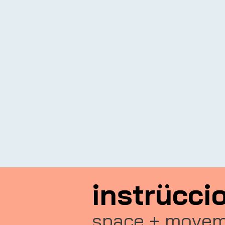
instrücci
space + movem