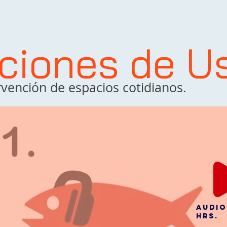
cciones de U
vención de espacios cotidianos.
audio
hrs.