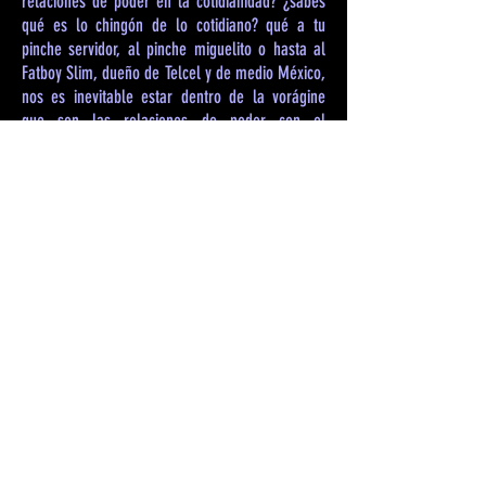
relaciones de poder en la cotidianidad? ¿sabes
qué es lo chingón de lo cotidiano? qué a tu
pinche servidor, al pinche miguelito o hasta al
Fatboy Slim, dueño de Telcel y de medio México,
nos es inevitable estar dentro de la vorágine
que son las relaciones de poder con el
semejante. No me quiero ver muy filosófico
porque ya ahora resulta que todos son filósofos
pero el pedo de las relaciones de poder es que
se cree que el poder es contrario a la libertad y
no es así, como dijo una vez mi camarada,
Foucault que donde hay relaciones de poder, eso
se debe a que en todas partes hay libertad. No
hay de otra, cabrón, las relaciones de poder son
necesarias para establecer la puta libertad que
todos anhelamos.