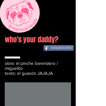
who's your daddy?
compartan prros
obra: el pinche barendero /
miguelito
texto: el guasón JAJAJA