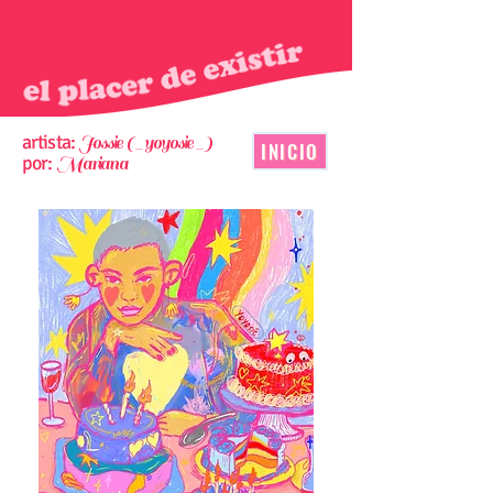
artista:
Jossie (_yoyosie_)
INICIO
por:
Mariana