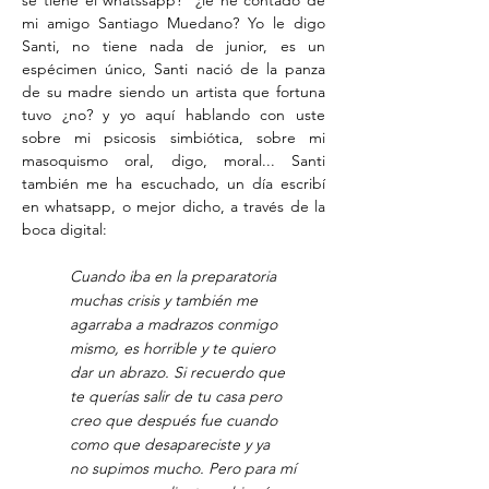
se tiene el whatssapp? ¿le he contado de
mi amigo Santiago Muedano? Yo le digo
Santi, no tiene nada de junior, es un
espécimen único, Santi nació de la panza
de su madre siendo un artista que fortuna
tuvo ¿no? y yo aquí hablando con uste
sobre mi psicosis simbiótica, sobre mi
masoquismo oral, digo, moral... Santi
también me ha escuchado, un día escribí
en whatsapp, o mejor dicho, a través de la
boca digital:
Cuando iba en la preparatoria
muchas crisis y también me
agarraba a madrazos conmigo
mismo, es horrible y te quiero
dar un abrazo. Si recuerdo que
te querías salir de tu casa pero
creo que después fue cuando
como que desapareciste y ya
no supimos mucho. Pero para mí