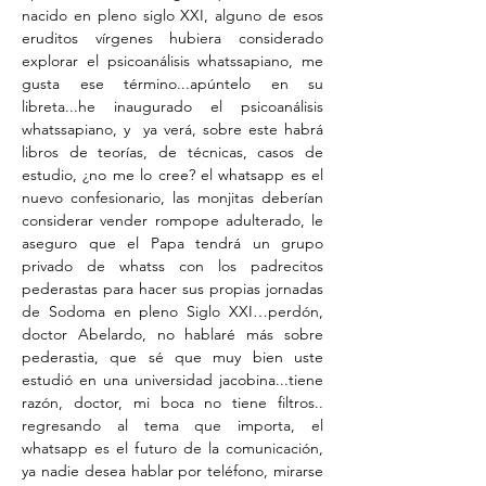
nacido en pleno siglo XXI, alguno de esos
eruditos vírgenes hubiera considerado
explorar el psicoanálisis whatssapiano, me
gusta ese término...apúntelo en su
libreta...he inaugurado el psicoanálisis
whatssapiano, y ya verá, sobre este habrá
libros de teorías, de técnicas, casos de
estudio, ¿no me lo cree? el whatsapp es el
nuevo confesionario, las monjitas deberían
considerar vender rompope adulterado, le
aseguro que el Papa tendrá un grupo
privado de whatss con los padrecitos
pederastas para hacer sus propias jornadas
de Sodoma en pleno Siglo XXI…perdón,
doctor Abelardo, no hablaré más sobre
pederastia, que sé que muy bien uste
estudió en una universidad jacobina...tiene
razón, doctor, mi boca no tiene filtros..
regresando al tema que importa, el
whatsapp es el futuro de la comunicación,
ya nadie desea hablar por teléfono, mirarse