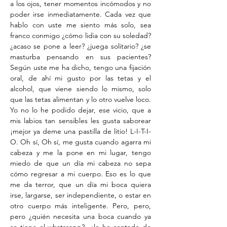
a los ojos, tener momentos incómodos y no
poder irse inmediatamente. Cada vez que
hablo con uste me siento más solo, sea
franco conmigo ¿cómo lidia con su soledad?
¿acaso se pone a leer? ¿juega solitario? ¿se
masturba pensando en sus pacientes?
Según uste me ha dicho, tengo una fijación
oral, de ahí mi gusto por las tetas y el
alcohol, que viene siendo lo mismo, solo
que las tetas alimentan y lo otro vuelve loco.
Yo no lo he podido dejar, ese vicio, que a
mis labios tan sensibles les gusta saborear
¡mejor ya deme una pastilla de litio! L-I-T-I-
O. Oh sí, Oh sí, me gusta cuando agarra mi
cabeza y me la pone en mi lugar, tengo
miedo de que un día mi cabeza no sepa
cómo regresar a mi cuerpo. Eso es lo que
me da terror, que un día mi boca quiera
irse, largarse, ser independiente, o estar en
otro cuerpo más inteligente. Pero, pero,
pero ¿quién necesita una boca cuando ya