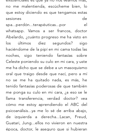
existenciales es que ya no nos veamos más,
no me malentienda, escúcheme bien, lo
que estoy diciendo es que tengamos estas
sesiones de
spa...perdón...terapéuticas...por el
whatsapp. Vamos a ser francos, doctor
Abelardo, ¿cuánto progreso me ha visto en
los últimos diez segundos? sigo
haciéndome de la pipí en mi cama todas las
noches, sigo teniendo fantasías sobre
Celeste poniendo su culo en mi cara, y uste
me ha dicho que se debe a un masoquismo
oral que traigo desde que nací, pero a mí
no se me ha quitado nada, es más, he
tenido fantasías poderosas de que también
me ponga su culo en mi cara, ¿a eso se le
llama transferencia, verdad doctor? vea
cómo me estoy aprendiendo el ABC del
psicoanálisis...ya me lo sé de arriba abajo,
de izquierda a derecha...Lacan, Freud,
Guatari, Jung...ellos no vivieron en nuestra
época, doctor, le aseguro que si hubieran