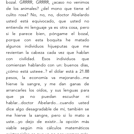
bozal. GRRRR, GRRRR, ¿acaso no venimos
de los animales? ¿del mono que tiene el
culito rosa? No, no, no, doctor Abelardo
usted está equivocado, que usted no
entienda mi lenguaje ya es otra cosa, pero
si le parece bien, póngame el bozal,
porque con esta boquita he matado
algunos individuos hijueputas que me
revientan la cabeza cada vez que hablan
con civilidad. Esos individuos que
comienzan hablando con un: buenos días,
¿cómo está usteee..? el dólar está a 21.88
pesos, la economía va mejorando...me
hierve la sangre, y me dan ganas de
arrancarles los oídos, y sus lenguas para
que ya no puedan escuchar ni
hablar...doctor Abelardo…cuando usted
dice algo desagradable de mí, también se
me hierve la sangre, pero si lo mato a
uste…yo dejo de existir…la opción más
viable según mis cálculos matemáticos