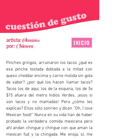
artista:
@knozos
INICIO
por:
Chimera
Pinches gringos, arruinaron los tacos ¿qué es
esa pinche tostada doblada a la mitad con
queso cheddar encima y carne molida sin gota
de sabor? ¿por qué los hacen llamar tacos?
Tacos los de aquí, los de la esquina, los de 5x
$15 afuera del metro Indios Verdes, ¡esos si
son tacos y no mamadas! Pero ¿cómo les
explicas? Ellos sólo sonríen y dicen “Oh, I love
Mexican food!” Nunca en su vida han de haber
probado la verdadera comida mexicana pero
ahí andan chingue y chingue con que aman la
mexican fud y la chingada. Me enoja, sí, me