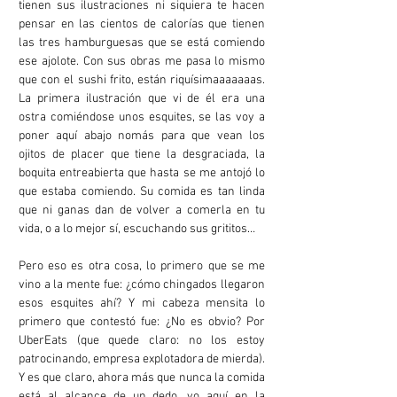
tienen sus ilustraciones ni siquiera te hacen
pensar en las cientos de calorías que tienen
las tres hamburguesas que se está comiendo
ese ajolote. Con sus obras me pasa lo mismo
que con el sushi frito, están riquísimaaaaaaas.
La primera ilustración que vi de él era una
ostra comiéndose unos esquites, se las voy a
poner aquí abajo nomás para que vean los
ojitos de placer que tiene la desgraciada, la
boquita entreabierta que hasta se me antojó lo
que estaba comiendo. Su comida es tan linda
que ni ganas dan de volver a comerla en tu
vida, o a lo mejor sí, escuchando sus grititos…
Pero eso es otra cosa, lo primero que se me
vino a la mente fue: ¿cómo chingados llegaron
esos esquites ahí? Y mi cabeza mensita lo
primero que contestó fue: ¿No es obvio? Por
UberEats (que quede claro: no los estoy
patrocinando, empresa explotadora de mierda).
Y es que claro, ahora más que nunca la comida
está al alcance de un dedo, yo aquí en la