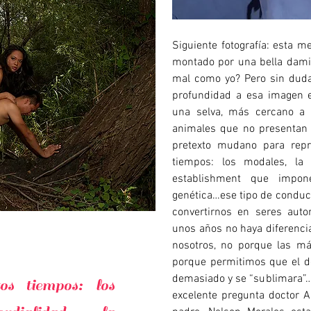
Siguiente fotografía: esta 
montado por una bella dami
mal como yo? Pero sin duda,
profundidad a esa imagen 
una selva, más cercano a 
animales que no presentan 
pretexto mudano para repr
tiempos: los modales, la c
establishment que impone
genética…ese tipo de conduc
convertirnos en seres auto
unos años no haya diferencia e
nosotros, no porque las má
porque permitimos que el de
demasiado y se “sublimara”…¿
os tiempos: los
excelente pregunta doctor A