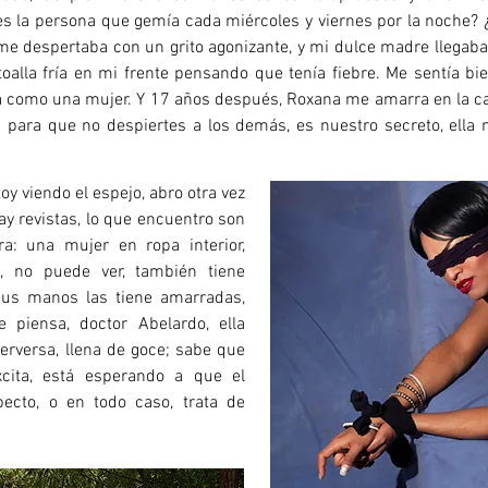
s la persona que gemía cada miércoles y viernes por la noche? 
, me despertaba con un grito agonizante, y mi dulce madre lleg
alla fría en mi frente pensando que tenía fiebre. Me sentía bi
la como una mujer. Y 17 años después, Roxana me amarra en la c
s para que no despiertes a los demás, es nuestro secreto, ell
oy viendo el espejo, abro otra vez
hay revistas, lo que encuentro son
ra: una mujer en ropa interior,
, no puede ver, también tiene
sus manos las tiene amarradas,
 piensa, doctor Abelardo, ella
erversa, llena de goce; sabe que
xcita, está esperando a que el
ecto, o en todo caso, trata de