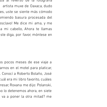
ba al reverso de la fotografía
a, artista muxe de Oaxaca, dudo
res, uste se siente más cómodo
omiendo basura procesada del
esclavo! Me dice mi ama, y me
a mi cabello, Ahora te llamas
uste diga, por favor, móntese en
los pocos meses de ese viaje a
nos en el motel para platicar,
. Conocí a Roberto Bolaño, José
ál era mi libro favorito, cuáles
esar, Roxana me dijo: Polanski,
no lo detenemos ahora, en siete
 va a poner la otra mitad? me