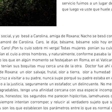
servicio fuimos a un lugar 
que luego va uste que huele 
o social, y yo besé a Carolina, amiga de Roxana; Nacho se besó c
amoré de Carolina. Caro, le dije, bésame, bésame solo hoy en
 Caro! ¡Pon tu culo sobre mi verga! Todas mujeres ponían su culo
an el culo a otros hombres, y naturalmente, conforme pasaba la t
 los que en algún momento se festejaban en Roma, en el Vaticano
 tenían sus boquitas muy cerca una de la otra. Doctor fue ahí 
de Roxana: un olor salvaje, frutal, olor a tierra, olor a humeda
ruz a visitar a su padre, nunca supe porqué su padre estaba en e
 a la justicia, seguramente un estafador, un delincuente. No me
gradables, tengo una afinidad cercana con esa especie incom
os, honestos; los segundos me parecen hipócritas, lamehuevos d
siempre intentan corromper, y relucir al verdadero sujeto que 
 son los que establecen los parámetros entre lo que es normal o 