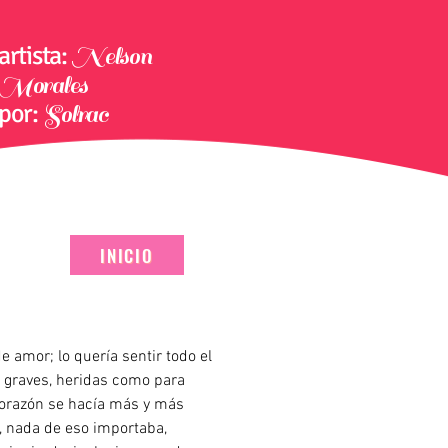
artista:
Nelson
Morales
por:
Solrac
INICIO
 amor; lo quería sentir todo el
s graves, heridas como para
corazón se hacía más y más
, nada de eso importaba,