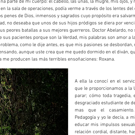
a parte de mi cuerpo: el cabello, las uñas, la mugre, mis ojos, 
en la sala de operaciones, podía verme a través de los lentes del
os penes de Dios, inmensos y sagrados cuyo propósito era salvar
, no deseaba que unos de sus hijos pródigos se diera por venci
 sus peores batallas a sus mejores guerreros. Doctor Abelardo, no 
e sus pacientes porque son la Verdad, mis palabras son amor a la
 problema, como le dije antes, es que mis pasiones se desbordan, n
ensando, aunque uste crea que me quedo dormido en el diván, qu
ha me producen las más terribles ensoñaciones: Roxana.
A ella la conocí en el servic
que le proporcionamos a la
parar; cómo toda tragedia, 
desgraciado estudiante de de
mas que el casamiento.
Pedagogía y yo le decía, a 
educar mis impulsos sexuale
relación cordial, distante, 