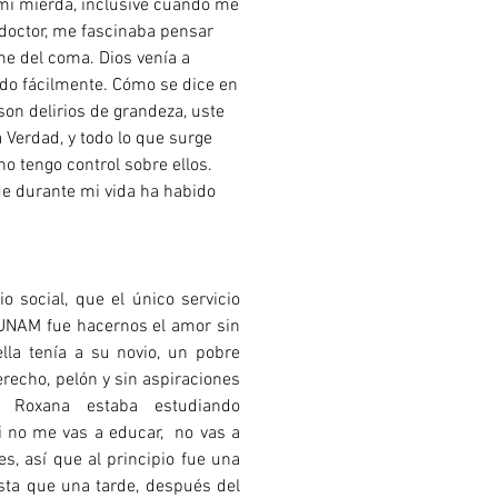
y mi mierda, inclusive cuando me
 doctor, me fascinaba pensar
me del coma. Dios venía a
do fácilmente. Cómo se dice en
son delirios de grandeza, uste
 Verdad, y todo lo que surge
o tengo control sobre ellos.
e durante mi vida ha habido
io social, que el único servicio
 UNAM fue hacernos el amor sin
ella tenía a su novio, un pobre
recho, pelón y sin aspiraciones
 Roxana estaba estudiando
mi no me vas a educar, no vas a
s, así que al principio fue una
hasta que una tarde, después del