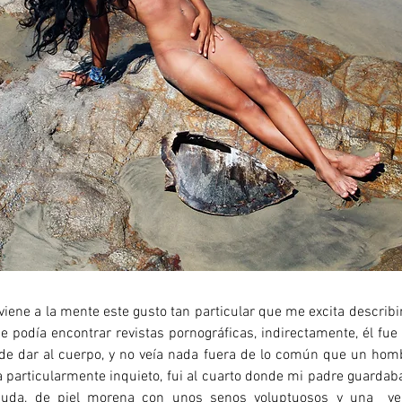
iene a la mente este gusto tan particular que me excita describi
de podía encontrar revistas pornográficas, indirectamente, él fu
ede dar al cuerpo, y no veía nada fuera de lo común que un hom
particularmente inquieto, fui al cuarto donde mi padre guardaba 
snuda, de piel morena con unos senos voluptuosos y una ve