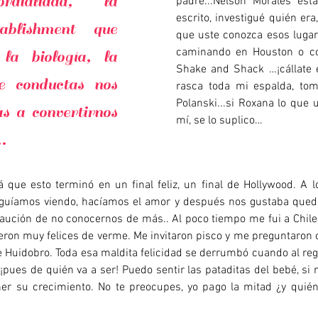
dialidad, la
padre...Nelson Morales esta
escrito, investigué quién er
tablishment que
que uste conozca esos luga
caminando en Houston o c
la biología, la
Shake and Shack …¡cállate 
e conductas nos
rasca toda mi espalda, tom
Polanski...si Roxana lo que 
s a convertirnos
mí, se lo suplico…
.
 que esto terminó en un final feliz, un final de Hollywood. A 
guíamos viendo, hacíamos el amor y después nos gustaba quedar
aución de no conocernos de más.. Al poco tiempo me fui a Chile
ron muy felices de verme. Me invitaron pisco y me preguntaron cu
 Huidobro. Toda esa maldita felicidad se derrumbó cuando al regr
pues de quién va a ser! Puedo sentir las pataditas del bebé, si 
r su crecimiento. No te preocupes, yo pago la mitad ¿y quién