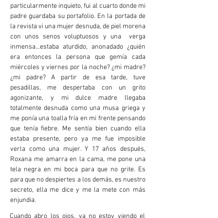
particularmente inquieto, fui al cuarto donde mi
padre guardaba su portafolio. En la portada de
la revista vi una mujer desnuda, de piel morena
con unos senos voluptuosos y una verga
inmensa…estaba aturdido, anonadado ¿quién
era entonces la persona que gemía cada
miércoles y viernes por la noche? ¿mi madre?
¿mi padre? A partir de esa tarde, tuve
pesadillas, me despertaba con un grito
agonizante, y mi dulce madre llegaba
totalmente desnuda como una musa griega y
me ponía una toalla fría en mi frente pensando
que tenía fiebre. Me sentía bien cuando ella
estaba presente, pero ya me fue imposible
verla como una mujer. Y 17 años después,
Roxana me amarra en la cama, me pone una
tela negra en mi boca para que no grite. Es
para que no despiertes a los demás, es nuestro
secreto, ella me dice y me la mete con más
enjundia.
Cuando abro los ojos, ya no estoy viendo el