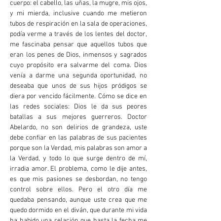
cuerpo: el cabello, las uñas, la mugre, mis ojos,
y mi mierda, inclusive cuando me metieron
tubos de respiración en la sala de operaciones,
podía verme a través de los lentes del doctor,
me fascinaba pensar que aquellos tubos que
eran los penes de Dios, inmensos y sagrados
cuyo propósito era salvarme del coma. Dios
venía a darme una segunda oportunidad, no
deseaba que unos de sus hijos pródigos se
diera por vencido fácilmente. Cómo se dice en
las redes sociales: Dios le da sus peores
batallas a sus mejores guerreros. Doctor
Abelardo, no son delirios de grandeza, uste
debe confiar en las palabras de sus pacientes
porque son la Verdad, mis palabras son amor a
la Verdad, y todo lo que surge dentro de mí,
irradia amor. El problema, como le dije antes,
es que mis pasiones se desbordan, no tengo
control sobre ellos. Pero el otro día me
quedaba pensando, aunque uste crea que me
quedo dormido en el diván, que durante mi vida
ha habido una relación que hasta la fecha me