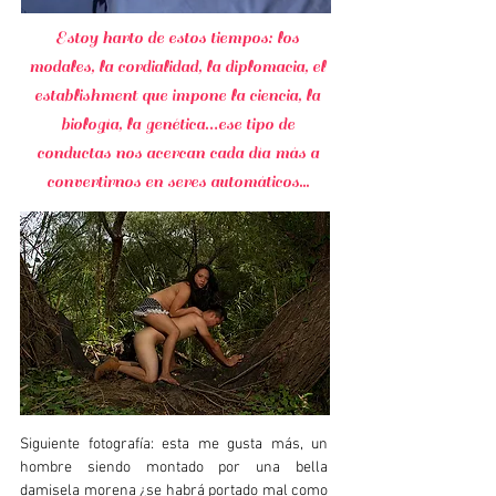
Estoy harto de estos tiempos: los
modales, la cordialidad, la diplomacia, el
establishment que impone la ciencia, la
biología, la genética…ese tipo de
conductas nos acercan cada día más a
convertirnos en seres automáticos...
Siguiente fotografía: esta me gusta más, un
hombre siendo montado por una bella
damisela morena ¿se habrá portado mal como