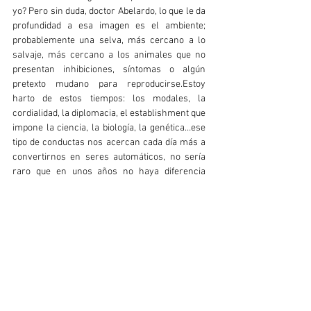
yo? Pero sin duda, doctor Abelardo, lo que le da
profundidad a esa imagen es el ambiente;
probablemente una selva, más cercano a lo
salvaje, más cercano a los animales que no
presentan inhibiciones, síntomas o algún
pretexto mudano para reproducirse.Estoy
harto de estos tiempos: los modales, la
cordialidad, la diplomacia, el establishment que
impone la ciencia, la biología, la genética…ese
tipo de conductas nos acercan cada día más a
convertirnos en seres automáticos, no sería
raro que en unos años no haya diferencia
entre la inteligencia artificial y nosotros, no
porque las máquinas han evolucionado, sino
porque permitimos que el deseo se atrofiara,
se contuviera demasiado y se “sublimara”…
¿quién realizó esas fotografías? excelente
pregunta doctor Abelardo, ciertamente no fue
mi padre...Nelson Morales estaba al reverso de
la fotografía escrito, investigué quién era,
artista muxe de Oaxaca, dudo que uste conozca