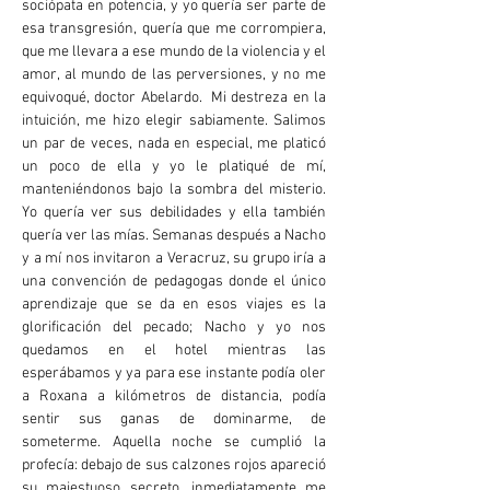
sociópata en potencia, y yo quería ser parte de
esa transgresión, quería que me corrompiera,
que me llevara a ese mundo de la violencia y el
amor, al mundo de las perversiones, y no me
equivoqué, doctor Abelardo. Mi destreza en la
intuición, me hizo elegir sabiamente. Salimos
un par de veces, nada en especial, me platicó
un poco de ella y yo le platiqué de mí,
manteniéndonos bajo la sombra del misterio.
Yo quería ver sus debilidades y ella también
quería ver las mías. Semanas después a Nacho
y a mí nos invitaron a Veracruz, su grupo iría a
una convención de pedagogas donde el único
aprendizaje que se da en esos viajes es la
glorificación del pecado; Nacho y yo nos
quedamos en el hotel mientras las
esperábamos y ya para ese instante podía oler
a Roxana a kilómetros de distancia, podía
sentir sus ganas de dominarme, de
someterme. Aquella noche se cumplió la
profecía: debajo de sus calzones rojos apareció
su majestuoso secreto, inmediatamente me