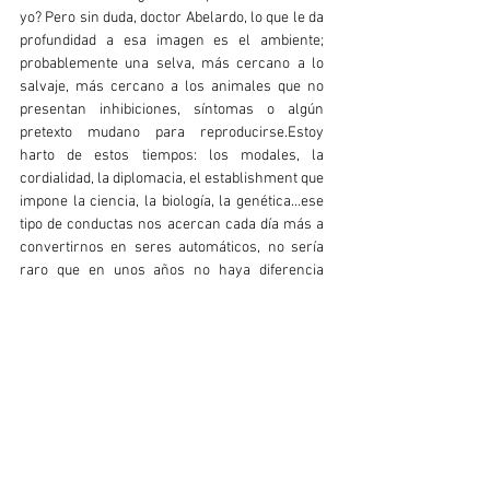
yo? Pero sin duda, doctor Abelardo, lo que le da
profundidad a esa imagen es el ambiente;
probablemente una selva, más cercano a lo
salvaje, más cercano a los animales que no
presentan inhibiciones, síntomas o algún
pretexto mudano para reproducirse.Estoy
harto de estos tiempos: los modales, la
cordialidad, la diplomacia, el establishment que
impone la ciencia, la biología, la genética…ese
tipo de conductas nos acercan cada día más a
convertirnos en seres automáticos, no sería
raro que en unos años no haya diferencia
entre la inteligencia artificial y nosotros, no
porque las máquinas han evolucionado, sino
porque permitimos que el deseo se atrofiara,
se contuviera demasiado y se “sublimara”…
¿quién realizó esas fotografías? excelente
pregunta doctor Abelardo, ciertamente no fue
mi padre...Nelson Morales estaba al reverso de
la fotografía escrito, investigué quién era,
artista muxe de Oaxaca, dudo que uste conozca