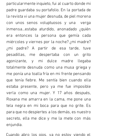
particularmente inquieto, fui al cuarto donde mi
padre guardaba su portafolio. En la portada de
la revista vi una mujer desnuda, de piel morena
con unos senos voluptuosos y una verga
inmensa…estaba aturdido, anonadado ¿quién
era entonces la persona que gemía cada
miércoles y viernes por la noche? ¿mi madre?
¿mi padre? A partir de esa tarde, tuve
pesadillas, me despertaba con un grito
agonizante, y mi dulce madre llegaba
totalmente desnuda como una musa griega y
me ponía una toalla fría en mi frente pensando
que tenía fiebre. Me sentía bien cuando ella
estaba presente, pero ya me fue imposible
verla como una mujer. Y 17 años después,
Roxana me amarra en la cama, me pone una
tela negra en mi boca para que no grite. Es
para que no despiertes a los demás, es nuestro
secreto, ella me dice y me la mete con más
enjundia.
Cuando abro los ojos, ya no estoy viendo el