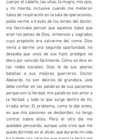
cuerpo: el cabello, las uñas, la mugre, mis ojos,
y mi mierda, inclusive cuando me metieron
tubos de respiración en la sala de operaciones,
podía verme a través de los lentes del doctor,
me fascinaba pensar que aquellos tubos que
eran los penes de Dios, inmensos y sagrados
cuyo propósito era salvarme del coma. Dios
venía a darme una segunda oportunidad, no
deseaba que unos de sus hijos pródigos se
diera por vencido fácilmente. Cómo se dice en
las redes sociales: Dios le da sus peores
batallas a sus mejores guerreros. Doctor
Abelardo, no son delirios de grandeza, uste
debe confiar en las palabras de sus pacientes
porque son la Verdad, mis palabras son amor a
la Verdad, y todo lo que surge dentro de mí,
irradia amor. El problema, como le dije antes,
es que mis pasiones se desbordan, no tengo
control sobre ellos. Pero el otro día me
quedaba pensando, aunque uste crea que me
quedo dormido en el diván, que durante mi vida
ha habido una relación que hasta la fecha me