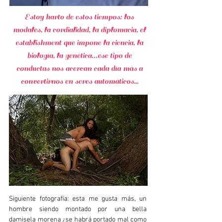
Estoy harto de estos tiempos: los
modales, la cordialidad, la diplomacia, el
establishment que impone la ciencia, la
biología, la genética…ese tipo de
conductas nos acercan cada día más a
convertirnos en seres automáticos...
Siguiente fotografía: esta me gusta más, un
hombre siendo montado por una bella
damisela morena ¿se habrá portado mal como