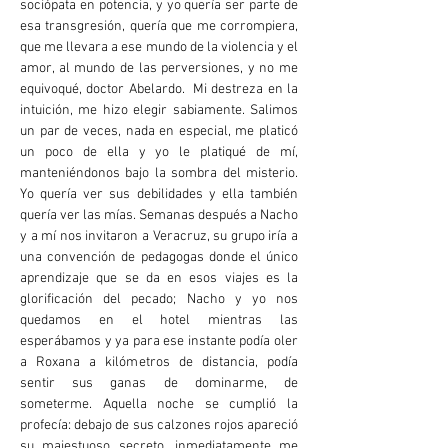
sociópata en potencia, y yo quería ser parte de
esa transgresión, quería que me corrompiera,
que me llevara a ese mundo de la violencia y el
amor, al mundo de las perversiones, y no me
equivoqué, doctor Abelardo. Mi destreza en la
intuición, me hizo elegir sabiamente. Salimos
un par de veces, nada en especial, me platicó
un poco de ella y yo le platiqué de mí,
manteniéndonos bajo la sombra del misterio.
Yo quería ver sus debilidades y ella también
quería ver las mías. Semanas después a Nacho
y a mí nos invitaron a Veracruz, su grupo iría a
una convención de pedagogas donde el único
aprendizaje que se da en esos viajes es la
glorificación del pecado; Nacho y yo nos
quedamos en el hotel mientras las
esperábamos y ya para ese instante podía oler
a Roxana a kilómetros de distancia, podía
sentir sus ganas de dominarme, de
someterme. Aquella noche se cumplió la
profecía: debajo de sus calzones rojos apareció
su majestuoso secreto, inmediatamente me