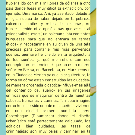
hubiera ido con mis millones de dólares a otro
país donde fuese muy difícil la extradición, por
ejemplo, Dinamarca. Ahí, ya asentado, debido a
mi gran culpa de haber dejado en la pobreza
extrema a miles y miles de personas, no
hubiera tenido otra opción mas que asistir al
psicoanalista-eso sí, un psicoanalista con tintes
burgueses para que no entrara en temas
éticos- y recostarme en su diván de una tela
preciosa para contarle mis más perversos
sueños. Siempre he creído en la arquitectura
de los sueños ¿a qué me refiero con ese
concepto tan pretencioso? que no es lo mismo
soñar en Berna, en Barcelona, en Marruecos o
en la Ciudad de México ya que la arquitectura, la
forma en cómo están construidas las ciudades-
de manera ordenada o caótica-influye-más allá
del contenido del sueño- en las imágenes
oníricas que se maquinan dentro de nuestras
cabezas humanas y caninas. Tan solo imagino
como hubiese sido uno de mis sueños viviendo
en una ciudad primer mundista como
Copenhague (Dinamarca) donde el diseño
urbanístico está perfectamente calculado, los
edificios bien cuidados, las tasas de
criminalidad son muy bajas y caminar en la