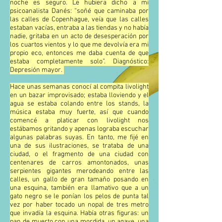
noche es seguro. Le hubiera dicho a mi
psicoanalista Danés: “soñé que caminaba por
las calles de Copenhague, veía que las calles
estaban vacías, entraba a las tiendas y no había
nadie, gritaba en un acto de desesperación por
los cuartos vientos y lo que me devolvía era mi
propio eco, entonces me daba cuenta de que
estaba completamente solo”. Diagnóstico:
Depresión mayor.
Hace unas semanas conocí al compita livolight
en un bazar improvisado; estaba lloviendo y el
agua se estaba colando entre los stands, la
música estaba muy fuerte, así que cuando
comencé a platicar con livolight nos
estábamos gritando y apenas lograba escuchar
algunas palabras suyas. En tanto, me fijé en
una de sus ilustraciones, se trataba de una
ciudad, o el fragmento de una ciudad con
centenares de carros amontonados, unas
serpientes gigantes merodeando entre las
calles, un gallo de gran tamaño posando en
una esquina, también era llamativo que a un
gato negro se le ponían los pelos de punta tal
vez por haber tocado un nopal de tres metro
que invadía la esquina. Había otras figuras: un
pan de muerto con una mordida, un agave, una