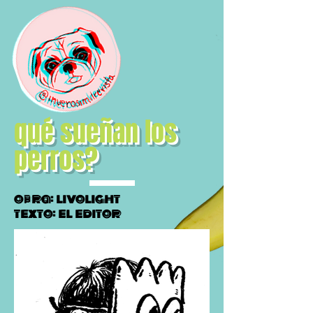
qué sueñan los
perros?
obra: livolight
texto: el editor