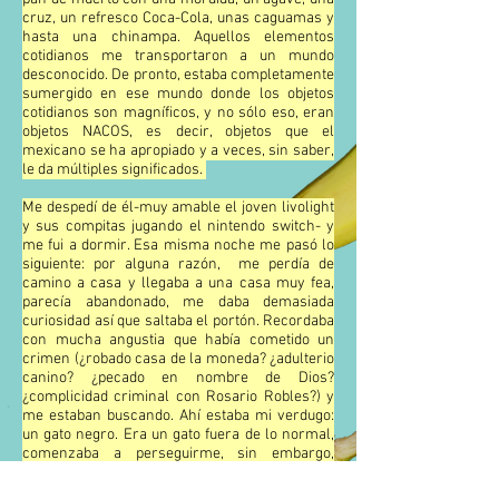
cruz, un refresco Coca-Cola, unas caguamas y
hasta una chinampa. Aquellos elementos
cotidianos me transportaron a un mundo
desconocido. De pronto, estaba completamente
sumergido en ese mundo donde los objetos
cotidianos son magníficos, y no sólo eso, eran
objetos NACOS, es decir, objetos que el
mexicano se ha apropiado y a veces, sin saber,
le da múltiples significados.
Me despedí de él-muy amable el joven livolight
y sus compitas jugando el nintendo switch- y
me fui a dormir. Esa misma noche me pasó lo
siguiente: por alguna razón, me perdía de
camino a casa y llegaba a una casa muy fea,
parecía abandonado, me daba demasiada
curiosidad así que saltaba el portón. Recordaba
con mucha angustia que había cometido un
crimen (¿robado casa de la moneda? ¿adulterio
canino? ¿pecado en nombre de Dios?
¿complicidad criminal con Rosario Robles?) y
me estaban buscando. Ahí estaba mi verdugo:
un gato negro. Era un gato fuera de lo normal,
comenzaba a perseguirme, sin embargo,
conseguía entrar a un pasadizo secreto que me
llevaba a un sótano oscuro, tardaba unos