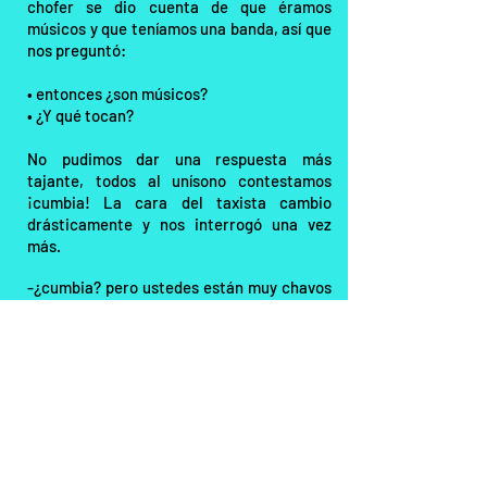
chofer se dio cuenta de que éramos
músicos y que teníamos una banda, así que
nos preguntó:
• entonces ¿son músicos?
• ¿Y qué tocan?
No pudimos dar una respuesta más
tajante, todos al unísono contestamos
¡cumbia! La cara del taxista cambio
drásticamente y nos interrogó una vez
más.
-¿cumbia? pero ustedes están muy chavos
como para andar tocando esas nacadas.
Lejos de ofendernos con el comentario del
taxista, nos causo risa y nos hizo sentir
validados, alguien de nuestra ciudad
identificaba nuestro quehacer como una
nacada.
Cómo músico y compositor de cumbia