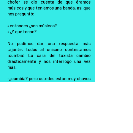
chofer se dio cuenta de que éramos
músicos y que teníamos una banda, así que
nos preguntó:
• entonces ¿son músicos?
• ¿Y qué tocan?
No pudimos dar una respuesta más
tajante, todos al unísono contestamos
¡cumbia! La cara del taxista cambio
drásticamente y nos interrogó una vez
más.
-¿cumbia? pero ustedes están muy chavos
como para andar tocando esas nacadas.
Lejos de ofendernos con el comentario del
taxista, nos causo risa y nos hizo sentir
validados, alguien de nuestra ciudad
identificaba nuestro quehacer como una
nacada.
Cómo músico y compositor de cumbia