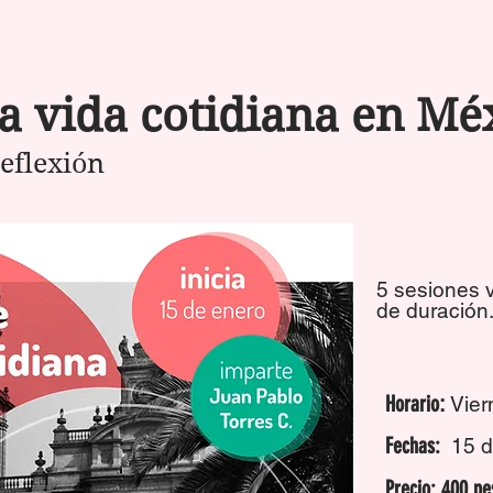
la vida cotidiana en Mé
reflexión
5 sesiones v
de duración
Horario
:
Vier
Fechas:
15 d
Precio: 400 pe