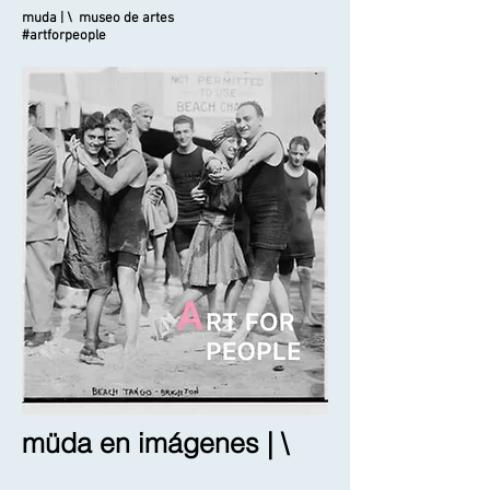
muda | \ museo de artes
#artforpeople
müda en imágenes | \