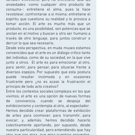
también entretiene, pero no entretiene sólo las
ansiedades -como cualquier otro producto de
consumo-: entretiene el alma, pues la hace
revolotear, confrontarse a sí misma; entretiene el
espíritu que cuestiona su realidad y lo provoca a
tomar acción. El arte es mucho más que un
producto, es una posibilidad, son potencias que se
anclan en el motivo y buscan a otro ser humano a
través de otro lenguaje, para juntos construir o
derruir lo que sea necesario.
Desde esta perspectiva, en muda museo estamos
convencidos que el arte es un diálogo crítico tanto
del individuo, como de su sociedad, en la que vive
junto a otros. El arte es para emocionar al otro,
para sentir, para pensar, para situarse frente a
diversos espejos. Por supuesto que esta postura
puede resultar incómoda y en ocasiones
frustrante pero ¿no es acaso la frustración el
principio de todo acto creativo?
Entre los contextos sociales complejos en los que
vivimos, el arte es una opción de nuevas formas
de convivencia, cuando se despoja del
exhibicionismo y contempla al otro, al espectador.
Hemos decidido crear plataformas de exhibición
de artes para conmover, para transmitir, para
evocar; y, además, hemos decidido hacerlo
colectivamente aportando, por supuesto, desde
nuestra particularidad, pero entendiendo que hay