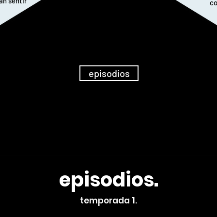
án sentir
co
episodios
episodios.
temporada 1.