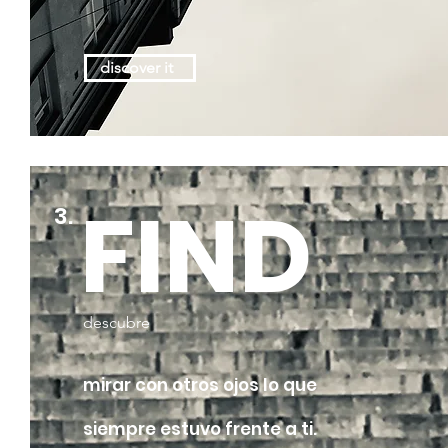
discover it
FIND
3.
descubre
mirar con otros ojos lo que
siempre estuvo frente a ti.