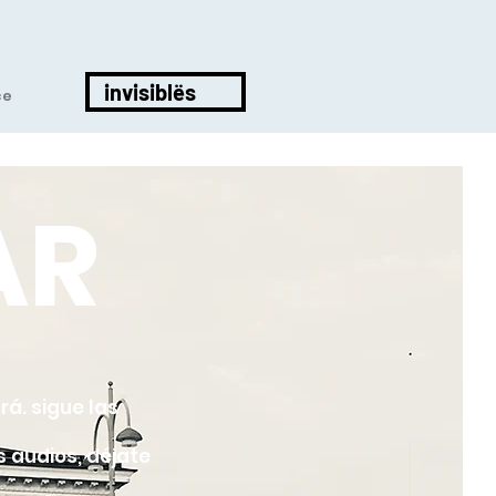
invisiblës
ce
AR
rá. sigue las
s audios, déjate