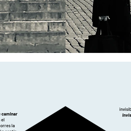
invisi
e
caminar
Invi
 el
corres la