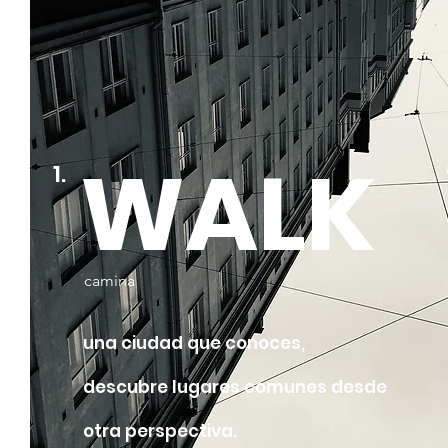
WALK
1.
camina
una ciudad que conoces,
descubre lugares comunes desde
otra perspectiva.