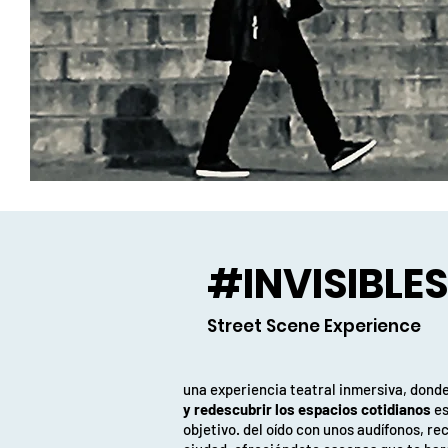
#INVISIBLES
Street Scene Experience
una experiencia teatral inmersiva, dond
y redescubrir los espacios cotidianos
es
objetivo. del oído con unos audífonos, re