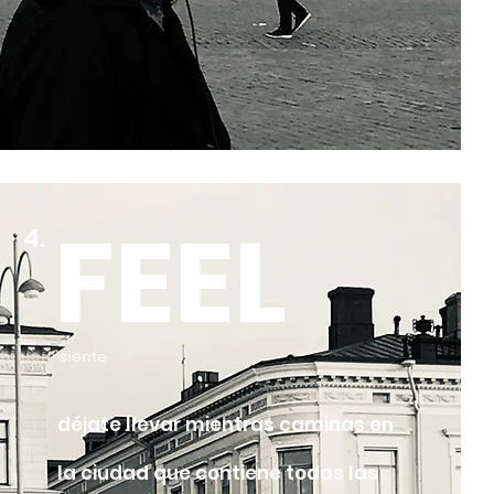
FEEL
4.
siente
déjate llevar mientras caminas en
la ciudad que contiene todas las