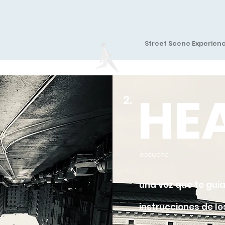
Street Scene Experien
HE
2.
escucha
una voz que te guia
instrucciones de lo