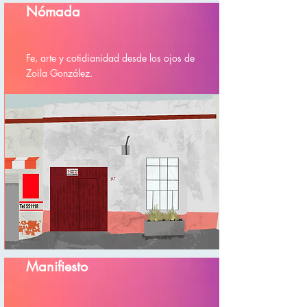
Nómada
Fe, arte y cotidianidad desde los ojos de
Zoila González.
Manifiesto