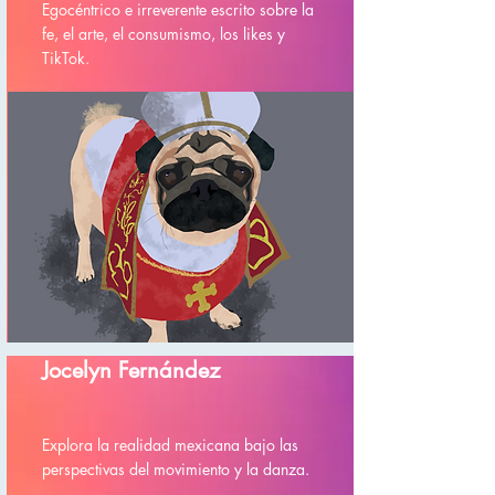
Egocéntrico e irreverente escrito sobre la
fe, el arte, el consumismo, los likes y
TikTok.
Jocelyn Fernández
Explora la realidad mexicana bajo las
perspectivas del movimiento y la danza.