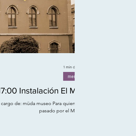
1 min de lectura
memoria
17:00 Instalación El Milán
 cargo de: müda museo Para quienes han
pasado por el Milán y...