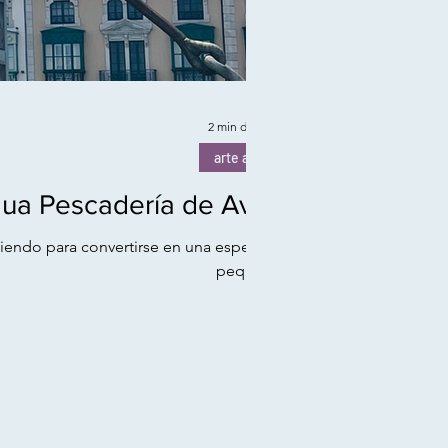
2 min de lectura
arte actual
gua Pescadería de Avilés
iendo para convertirse en una especie de
pequeño...