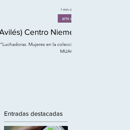
1 min de lectura
arte actual
7/10 18:00 (Avilés) Centro Niemeyer
 “Luchadoras. Mujeres en la colección del
MUAC”, la...
Entradas destacadas