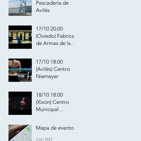
Pescadería de
Avilés
18 oct 2023
17/10 20:00
(Oviedo) Fabrica
de Armas de la
Vega
17 oct 2023
17/10 18:00
(Avilés) Centro
Niemeyer
17 oct 2023
18/10 18:00
(Xixón) Centro
Municipal
Integrado El
16 oct 2023
Llano
Mapa de eventos
3 oct 2023