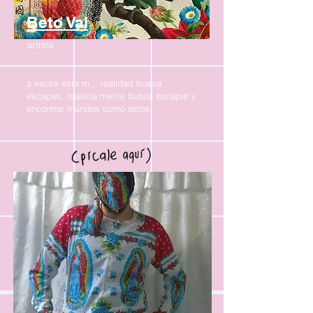
Beto Val
artista
a veces esta m... realidad busca
escapes, nuestra mente busca escapar y
encontrar mundos como estos..